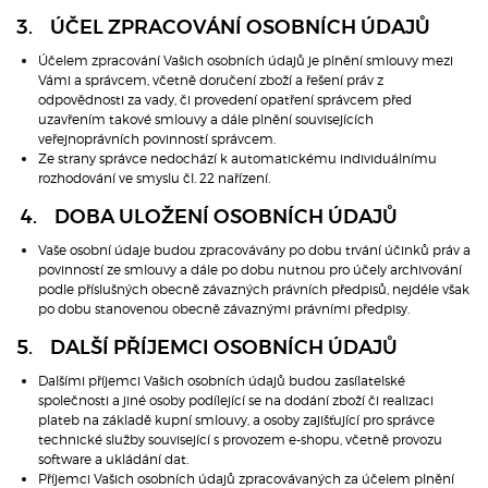
3. ÚČEL ZPRACOVÁNÍ OSOBNÍCH ÚDAJŮ
Účelem zpracování Vašich osobních údajů je plnění smlouvy mezi
Vámi a správcem, včetně doručení zboží a řešení práv z
odpovědnosti za vady, či provedení opatření správcem před
uzavřením takové smlouvy a dále plnění souvisejících
veřejnoprávních povinností správcem.
Ze strany správce nedochází k automatickému individuálnímu
rozhodování ve smyslu čl. 22 nařízení.
4. DOBA ULOŽENÍ OSOBNÍCH ÚDAJŮ
Vaše osobní údaje budou zpracovávány po dobu trvání účinků práv a
povinností ze smlouvy a dále po dobu nutnou pro účely archivování
podle příslušných obecně závazných právních předpisů, nejdéle však
po dobu stanovenou obecně závaznými právními předpisy.
5. DALŠÍ PŘÍJEMCI OSOBNÍCH ÚDAJŮ
Dalšími příjemci Vašich osobních údajů budou zasílatelské
společnosti a jiné osoby podílející se na dodání zboží či realizaci
plateb na základě kupní smlouvy, a osoby zajišťující pro správce
technické služby související s provozem e-shopu, včetně provozu
software a ukládání dat.
Příjemci Vašich osobních údajů zpracovávaných za účelem plnění