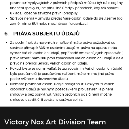
povinností vyplývajících z právních předpisů můžou být dále orgány
finanční správy či jiné příslušné úřady v případech, kdy tak správci
ukládají obecně závazné právní předpisy.
Správce nemá v úmyslu předat Vaše osobní údaje do třetí země (do
země mimo EU) nebo mezinárodní organizaci.
6. PRÁVA SUBJEKTU ÚDAJŮ
Za podmínek stanovených v nařízení máte právo požadovat od
správce přístup k Vašim osobním údajům, právo na opravu nebo
výmaz Vašich osobních údajů, popřípadě omezení jejich zpracování,
právo vznést námitku proti zpracování Vašich osobních údajů a dále
právo na přenositelnost Vašich osobních údajů.
Pokud byste se domníval(a), že zpracováním Vašich osobních údajů
bylo porušeno či je porušováno nařízení, máte mimo jiné právo
podat stížnost u dozorového úřadu.
Nemáte povinnost osobní údaje poskytnout. Poskytnutí Vašich
osobních údajů je nutným požadavkem pro uzavření a plnění
smlouvy a bez poskytnutí Vašich osobních údajů není možné
smlouvu uzavřít či ji ze strany správce splnit.
Victory Nox Art Division Team