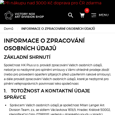
0
MENU
Produkt byl
úspěšně přidán
do nákupního
Domů
INFORMACE O ZPRACOVÁNÍ OSOBNÍCH ÚDAJŮ
košíku
INFORMACE O ZPRACOVÁNÍ
×
OSOBNÍCH ÚDAJŮ
ZÁKLADNÍ SHRNUTÍ
Množství:
Společnost HK Plus s.r.o. provádí zpracování Vašich osobních údajů,
Celkem:
neboť je to nezbytné pro splnění smlouvy s Vámi ohledně prodeje zboží
(nebo pro provedení opatření přijatých před uzavřením takové smlouvy),
Přejděte k
a dále provádí zpracování Vašich osobních údajů, které je nezbytné pro
pokladně
plnění veřejnoprávních povinností této společnosti.
1. TOTOŽNOST A KONTAKTNÍ ÚDAJE
Pokračova
SPRÁVCE
v nákupu
Správcem Vašich osobních údajů je společnost Milan Langer Art
Division Team, z.s., se sídlem Václavkova 1613/3, Hradec Králové 50002,
identifikační číslo: 07883331, vedená u Krajského soudu v Hradci