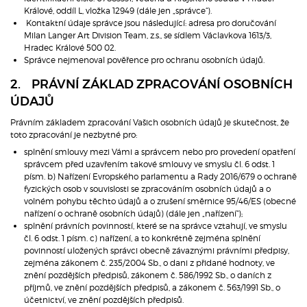
Králové, oddíl L, vložka 12949 (dále jen „správce“).
Kontaktní údaje správce jsou následující: adresa pro doručování
Milan Langer Art Division Team, z.s., se sídlem Václavkova 1613/3,
Hradec Králové 500 02.
Správce nejmenoval pověřence pro ochranu osobních údajů.
2. PRÁVNÍ ZÁKLAD ZPRACOVÁNÍ OSOBNÍCH
ÚDAJŮ
Právním základem zpracování Vašich osobních údajů je skutečnost, že
toto zpracování je nezbytné pro:
splnění smlouvy mezi Vámi a správcem nebo pro provedení opatření
správcem před uzavřením takové smlouvy ve smyslu čl. 6 odst. 1
písm. b) Nařízení Evropského parlamentu a Rady 2016/679 o ochraně
fyzických osob v souvislosti se zpracováním osobních údajů a o
volném pohybu těchto údajů a o zrušení směrnice 95/46/ES (obecné
nařízení o ochraně osobních údajů) (dále jen „nařízení“);
splnění právních povinností, které se na správce vztahují, ve smyslu
čl. 6 odst. 1 písm. c) nařízení, a to konkrétně zejména splnění
povinností uložených správci obecně závaznými právními předpisy,
zejména zákonem č. 235/2004 Sb., o dani z přidané hodnoty, ve
znění pozdějších předpisů, zákonem č. 586/1992 Sb., o daních z
příjmů, ve znění pozdějších předpisů, a zákonem č. 563/1991 Sb., o
účetnictví, ve znění pozdějších předpisů.