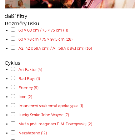
další filtry
Rozměry tisku
60 × 60 cm / 75 × 75 cm
(11)
60 × 78 cm / 75 × 97,5 cm
(28)
A2 (42 x 59,4 cm) / A1 (59,4 x 84,1 cm)
(36)
Cyklus
Art Faktor
(4)
Bad Boys
(1)
Eternity
(9)
Icon
(2)
Imanentní soukromá apokalypsa
(1)
Lucky Strike John Wayne
(7)
Muž v jiné imaginaci F. M. Dostojevskij
(2)
Nezařazeno
(12)