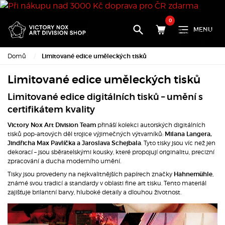
0
MENU
Produkt byl
úspěšně přidán
do nákupního
Domů
Limitované edice uměleckých tisků
košíku
Limitované edice uměleckých tisků
×
Limitované edice digitálních tisků – umění s
certifikátem kvality
Množství:
přináší kolekci autorských digitálních
Victory Nox Art Division Team
Celkem:
tisků pop-artových děl trojice výjimečných výtvarníků:
Milana Langera,
. Tyto tisky jsou víc než jen
Jindřicha Max Pavlíčka a Jaroslava Schejbala
dekorací – jsou sběratelskými kousky, které propojují originalitu, precizní
Přejděte k
pokladně
zpracování a ducha moderního umění.
Tisky jsou provedeny na nejkvalitnějších papírech značky
,
Hahnemühle
známé svou tradicí a standardy v oblasti fine art tisku. Tento materiál
Pokračova
zajišťuje brilantní barvy, hluboké detaily a dlouhou životnost.
v nákupu