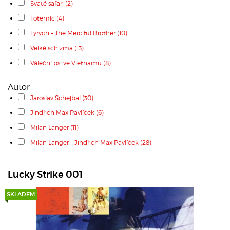
Svaté safari
(2)
Totemic
(4)
Tyrych – The Merciful Brother
(10)
Velké schizma
(13)
Váleční psi ve Vietnamu
(8)
Autor
Jaroslav Schejbal
(30)
Jindřich Max Pavlíček
(6)
Milan Langer
(11)
Milan Langer – Jindřich Max Pavlíček
(28)
Lucky Strike 001
SKLADEM