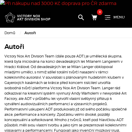
0
MENU
Produkt byl
úspěšně přidán
do nákupního
Domů
Autoři
košíku
Autoři
×
Victory Nox Art Division Team (dále pouze ADT) je umělecká skupina,
která byla iniciována na konci devadesátých let Milanem Langerem v
Hradci Králové. Od devadesátých let se Milan Langer obklopoval
mladými umělci, s nimiž sdílel totální tvůrčí nasazení v rámci
Množství:
kolektivního autorství. V souvislosti s plánovaným hudebním klubem v
Celkem:
Gayerových kasárnách se krátce před koncem tisíciletí utvořila
svobodná tvůrčí platforma Victory Nox Art Division Team. Langer rád
Přejděte k
odkazoval na kreativní systém vyvinutý Andy Warholem v newyorské Art
pokladně
Factory, ale ADT v průběhu let vytvořil vlastní svébytný přístup k
vytváření audiovizuálních performancí a výstavních projektů.
Performativní uskupení ADT produkovalo již od svého počátku společné
Pokračova
akce, performance a koncerty. Zpočátku velmi divoké, později
v nákupu
konceptuální a sofistikované. Mnoho z tvůrců, kteří pod hlavičkou ADT
působili, měli svou vlastní tvorbu a jako tým se prezentovali kolektivními
výstavami a performancemi. Fungovali jako invenční mozkový trust,