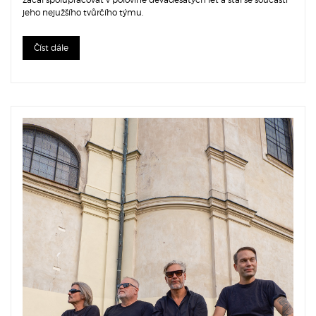
jeho nejužšího tvůrčího týmu.
Číst dále