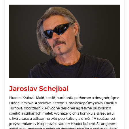
Jaroslav Schejbal
Hradec Králové. Malíř, kreslíř, hudebník, performer a designér, žije v
Hradci Králové. Absolvoval Střední uměleckoprůmyslovou školu v
Turnově, obor zlatník. Původně designér agresivně působících
šperků a stříkaných maleb vycházejících z komixu a street artu,
užívá citace a odkazy na svět pop kultury a umění. V současnosti
je výtvarníkem v Klicperově divadle v Hradci Králové. S Langerem
začal spolupracovat v polovině devadesátých let a stal se součástí