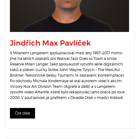
Jindřich Max Pavlíček
S Milanem Langerem spolupracoval mezi lety 1997–2017 mimo
jiné na sériích plakátů pro festival Jazz Goes to Town a knize
Reserve Milan Langer. Jako spoluautoři vytvořili série digitálních
tisků a pláten (Lucky Strike John Wayne, Tyrych – The Merciful
Brother, Tektonické desky: Tsunami, 14 zastavení, Kontemplace).
Po odchodu Michala Kindernaye se stal autorem videí k akcím
Victory Nox Art Division Team (Agrafa a další) a s Langerem
vytvořili video Afterlife, které bylo rekapitulací jeho práce po roce
2000. V současnosti je grafikem v Divadle Drak v Hradci Králové.
Číst dále