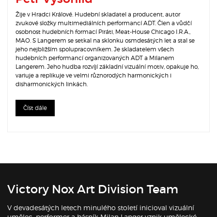
Žije v Hradci Králové. Hudební skladatel a producent, autor
zvukové složky multimediálních performancí ADT. Člen a vůdčí
osobnost hudebních formací Piráti, Meat-House Chicago I.R.A.,
MAO. S Langerem se setkal na sklonku osmdesátých let a stal se
jeho nejbližším spolupracovníkem. Je skladatelem všech
hudebních performancí organizovaných ADT a Milanem
Langerem. Jeho hudba rozvíjí základní vizuální motiv, opakuje ho,
variuje a replikuje ve velmi různorodých harmonických i
disharmonických linkách.
Číst dále
Victory Nox Art Division Team
V devadesátých letech minulého století inicioval vizuální
umělec, performer a básník Milan Langer vznik umělecké