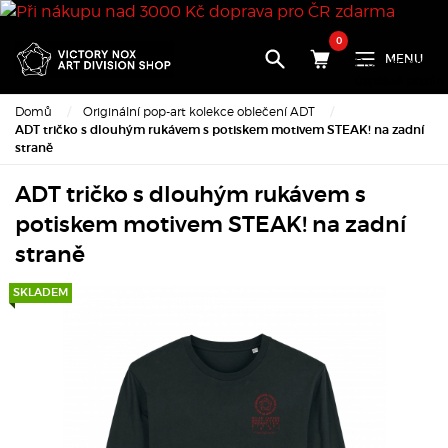
0
MENU
Produkt byl
úspěšně přidán
do nákupního
Domů
Originální pop-art kolekce oblečení ADT
košíku
ADT tričko s dlouhým rukávem s potiskem motivem STEAK! na zadní
straně
×
ADT tričko s dlouhým rukávem s
potiskem motivem STEAK! na zadní
Množství:
straně
Celkem:
SKLADEM
Přejděte k
pokladně
Pokračova
v nákupu