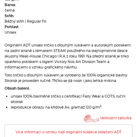
Barva:
černá
Střih:
Běžný střih | Regular Fit
Pohlaví:
Unisex
Originální ADT unisex tričko s dlouhým rukávem a autorským potiskem
na zadní straně s tématem STEAK! použitého na stejnojmenné desce
skupiny Meat-House Chicago I.R.A z roku 1991. Na přední straně je triko
opatřeno potiskem s logem Victory Nox Art Division Team a
informacemi o vzniku grafického návrhu.
Toto tričko s dlouhým rukávem je vyrobeno ze 100% organické bavlny.
Sítotisk je proveden ručně. Třičko se dá nosit i jako lehká mikina.
Obsah balení:
unisex 100% bavlněné tričko s certifikací Fairy Wear a GOTS, ruční
sítotisk
2
reprodukce obrazu na křídové A4, gramáž 120 g/m
Velikostní tabulka
Více informací o vzniku naší originální kolekce oblečení ADT