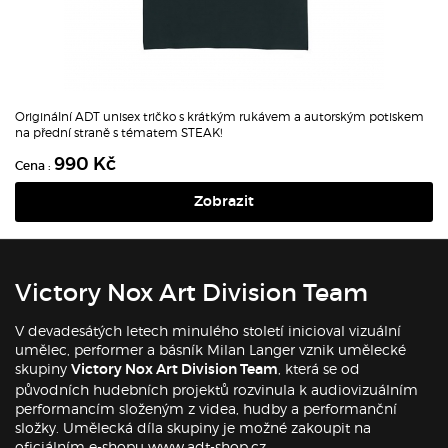
Originální ADT unisex tričko s krátkým rukávem a autorským potiskem
na přední straně s tématem STEAK!
990 Kč
Cena :
Zobrazit
Victory Nox Art Division Team
V devadesátých letech minulého století inicioval vizuální
umělec, performer a básník Milan Langer vznik umělecké
skupiny
, která se od
Victory Nox Art Division Team
původních hudebních projektů rozvinula k audiovizuálním
performancím složeným z videa, hudby a performanční
složky. Umělecká díla skupiny je možné zakoupit na
oficiálním e-shopu www.adt-shop.cz.