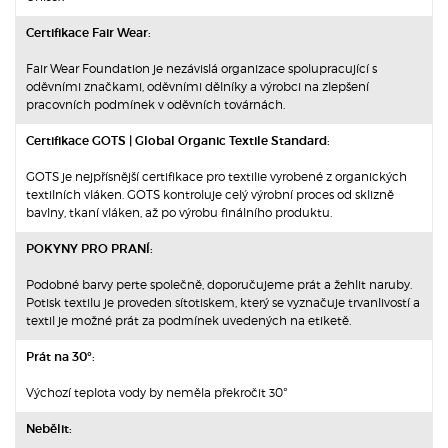
Certifikace Fair Wear:
Fair Wear Foundation je nezávislá organizace spolupracující s
oděvními značkami, oděvními dělníky a výrobci na zlepšení
pracovních podmínek v oděvních továrnách.
Certifikace GOTS | Global Organic Textile Standard:
GOTS je nejpřísnější certifikace pro textilie vyrobené z organických
textilních vláken. GOTS kontroluje celý výrobní proces od sklizně
bavlny, tkaní vláken, až po výrobu finálního produktu.
POKYNY PRO PRANÍ:
Podobné barvy perte společně, doporučujeme prát a žehlit naruby.
Potisk textilu je proveden sítotiskem, který se vyznačuje trvanlivostí a
textil je možné prát za podmínek uvedených na etiketě.
Prát na 30°:
Výchozí teplota vody by neměla překročit 30°
Nebělit: