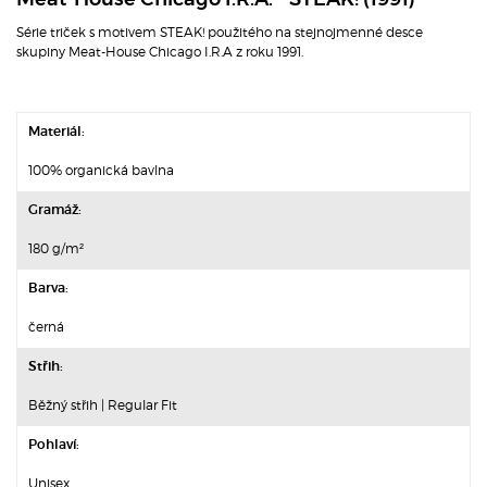
Série triček s motivem STEAK! použitého na stejnojmenné desce
skupiny Meat-House Chicago I.R.A z roku 1991.
Materiál:
100% organická bavlna
Gramáž:
180 g/m²
Barva:
černá
Střih:
Běžný střih | Regular Fit
Pohlaví:
Unisex